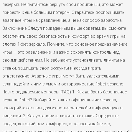
перерыв. Не пытайтесь вернуть свои проигрыши, это может
привести к еще большим потерям. Старайтесь воспринимать
азартные игры как развлечение, а не как способ заработка.
Заключение Следуя приведенным выше советам, вы сможете
обеспечить свою безопасность и комфорт во время игры на
слотах 1xbet зеркало. Помните, что основное предназначение
игры — это развлечение, и важно сохранять контроль над
своими действиями. Не забывайте устанавливать лимиты на
ставки, защищать свои аккаунты и всегда играть
ответственно. Азартные игры могут быть увлекательными,
если подойти к ним с умом и осторожностью 1xbet зеркало.
Часто задаваемые вопросы (FAQ) 1. Как выбрать безопасное
зеркало 1xbet? Выбирайте только официальные зеркала,
проверяйте отзывы других пользователей и информацию о
лицензии. 2. Как установить лимит на ставки? Определите
предел, который вам комфортен, и не превышайте его,
устанавливая ежедневные, недельные или месячные лимиты. 3.