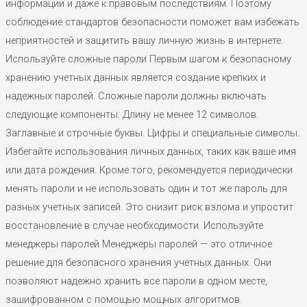
информации и даже к правовым последствиям. Поэтому
соблюдение стандартов безопасности поможет вам избежать
неприятностей и защитить вашу личную жизнь в интернете.
Используйте сложные пароли Первым шагом к безопасному
хранению учетных данных является создание крепких и
надежных паролей. Сложные пароли должны включать
следующие компоненты: Длину не менее 12 символов.
Заглавные и строчные буквы. Цифры и специальные символы.
Избегайте использования личных данных, таких как ваше имя
или дата рождения. Кроме того, рекомендуется периодически
менять пароли и не использовать один и тот же пароль для
разных учетных записей. Это снизит риск взлома и упростит
восстановление в случае необходимости. Используйте
менеджеры паролей Менеджеры паролей — это отличное
решение для безопасного хранения учетных данных. Они
позволяют надежно хранить все пароли в одном месте,
зашифрованном с помощью мощных алгоритмов.