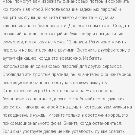
меры помогут вам избежать финансовых потерь и сохранить
контроль над игрой. Использование надежных паролей и
защитных функций Защита вашего аккаунта — одна из
ключевых задач безопасности. Для этого вам стоит: Создать
сложный пароль, состоящий из букв, цифр и специальных
символов, используя не менее 12 знаков. Регулярно менять
пароль и не делиться им с другими. Включить двухфакторную
аутентификацию, когда это возможно. Избегать
использования одинаковых паролей для других сервисов.
Соблюдая эти простые правила, вы значительно снизите риск
несанкционированного доступа к вашему аккаунту.
Ответственная игра Ответственная игра — это основа
безопасного азартного досуга. Не забывайте о следующих
аспектах: Никогда не играйте на деньги, которые вам нужны на
повседневные нужды. Играйте только в состоянии хорошего
психоэмоционального фона. Знайте, когда остановиться.
Если вы чувствуете давление или усталость, лучше сделать