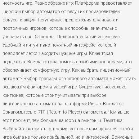
честность игр. Разнообразие игр: Платформа предоставляет
широкий выбор автоматов от ведущих производителей.
Бонусы и акции: Регулярные предложения для новых и
постоянных игроков, которые способны значительно
увеличить ваш банкролл. Пользовательский интерфейс:
Удобный и интуитивно понятный интерфейс, который
позволяет легко находить нужные игры. Клиентская
поддержка: Всегда готова помочь с любыми вопросами, что
обеспечивает комфортную игру. Как выбрать лицензионный
автомат? Выбор правильного игрового автомата может стать
решающим фактором в вашей игре. Существует несколько
критериев, которые стоит учитывать при выборе
лицензионного автомата на платформе Pin Up: Выплаты:
Ознакомьтесь с RTP (Return to Player) автоматов. Чем выше
этот процент, тем больше шансов на выигрыш. Тематика:
Выбирайте автоматы с темами, которые вам нравятся, чтобы
игра была не только прибыльной, но и интересной. Бонусные