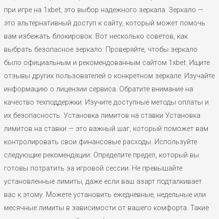
при игре на 1xbet, это выбор надежного зеркала. Зеркало —
это альтернативный доступ к сайту, который может помочь
вам избежать блокировок. Вот несколько советов, как
выбрать безопасное зеркало: Проверяйте, чтобы зеркало
было официальным и рекомендованным сайтом 1xbet. Ищите
отзывы других пользователей о конкретном зеркале. Изучайте
информацию о лицензии сервиса. Обратите внимание на
качество техподдержки. Изучите доступные методы оплаты и
их безопасность. Установка лимитов на ставки Установка
лимитов на ставки — это важный шаг, который поможет вам
контролировать свои финансовые расходы. Используйте
следующие рекомендации: Определите предел, который вы
готовы потратить за игровой сессии. Не превышайте
установленные лимиты, даже если ваш азарт подталкивает
вас к этому. Можете установить ежедневные, недельные или
месячные лимиты в зависимости от вашего комфорта. Такие