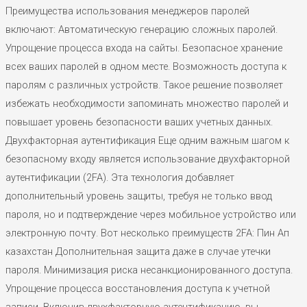
Преимущества использования менеджеров паролей
включают: Автоматическую генерацию сложных паролей.
Упрощение процесса входа на сайты. Безопасное хранение
всех ваших паролей в одном месте. Возможность доступа к
паролям с различных устройств. Такое решение позволяет
избежать необходимости запоминать множество паролей и
повышает уровень безопасности ваших учетных данных.
Двухфакторная аутентификация Еще одним важным шагом к
безопасному входу является использование двухфакторной
аутентификации (2FA). Эта технология добавляет
дополнительный уровень защиты, требуя не только ввод
пароля, но и подтверждение через мобильное устройство или
электронную почту. Вот несколько преимуществ 2FA: Пин Ап
казахстан Дополнительная защита даже в случае утечки
пароля. Минимизация риска несанкционированного доступа.
Упрощение процесса восстановления доступа к учетной
записи. Включив двухфакторную аутентификацию, вы