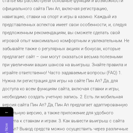
статье мы рассмотрели основные функции и возможности
официального сайта Пин Ап, включая регистрацию,
навигацию, ставки на спорт и игры в казино. Каждый из
представленных аспектов имеет свои особенности, и, следуя
предложенным рекомендациям, вы сможете сделать свой
игровой опыт максимально комфортным и увлекательным. Не
забывайте также о регулярных акциях и бонусах, которые
предлагает сайт – они могут оказаться весьма полезными
при увеличении ваших шансов на выигрыш. Знайте правила и
играйте ответственно! Часто задаваемые вопросы (FAQ) 1.
Нужна ли регистрация для игры на сайте Пин Ап? Да, для
доступа ко всем функциям сайта, включая ставки и игры,
необходимо создать учетную запись. 2. Есть ли мобильная
версия сайта Пин Ап? Да, Пин Ап предлагает адаптированную
←
мобильную версию, а также приложение для удобного
доступа к ставкам и играм. 3. Как вывести выигрыш с сайта
Пин Ап? Вывод средств можно осуществить через различные