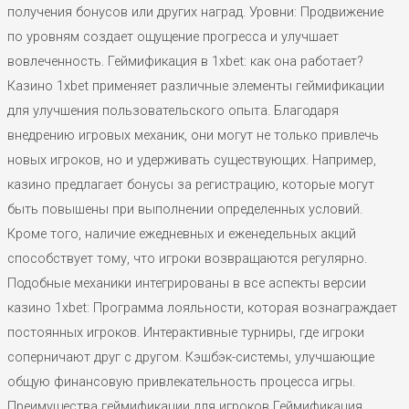
получения бонусов или других наград. Уровни: Продвижение
по уровням создает ощущение прогресса и улучшает
вовлеченность. Геймификация в 1xbet: как она работает?
Казино 1xbet применяет различные элементы геймификации
для улучшения пользовательского опыта. Благодаря
внедрению игровых механик, они могут не только привлечь
новых игроков, но и удерживать существующих. Например,
казино предлагает бонусы за регистрацию, которые могут
быть повышены при выполнении определенных условий.
Кроме того, наличие ежедневных и еженедельных акций
способствует тому, что игроки возвращаются регулярно.
Подобные механики интегрированы в все аспекты версии
казино 1xbet: Программа лояльности, которая вознаграждает
постоянных игроков. Интерактивные турниры, где игроки
соперничают друг с другом. Кэшбэк-системы, улучшающие
общую финансовую привлекательность процесса игры.
Преимущества геймификации для игроков Геймификация