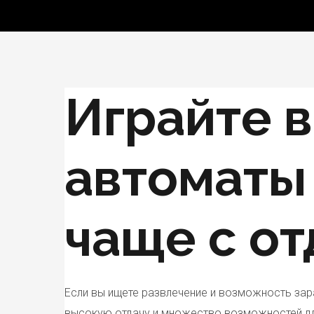
Skip
Post
to
navigation
content
Играйте 
автоматы 
чаще с от
Если вы ищете развлечение и возможность зар
высокую отдачу и множество возможностей для