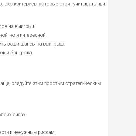
ько критериев, которые стоит учитывать при
нсов на выигрыш.
ой, но и интересной.
чить ваши шансы на выигрыш.
ок и банкрола.
чаще, следуйте этим простым стратегическим
своих силах.
ести к ненужным рискам.