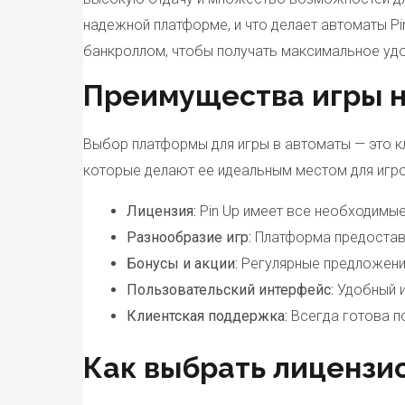
надежной платформе, и что делает автоматы Pi
банкроллом, чтобы получать максимальное удо
Преимущества игры н
Выбор платформы для игры в автоматы — это к
которые делают ее идеальным местом для игрок
Лицензия:
Pin Up имеет все необходимые 
Разнообразие игр:
Платформа предоставл
Бонусы и акции:
Регулярные предложения
Пользовательский интерфейс:
Удобный и
Клиентская поддержка:
Всегда готова п
Как выбрать лицензи