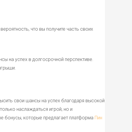
вероятность, что вы получите часть своих
сы на успех в долгосрочной перспективе.
игрыши.
высить свои шансы на успех благодаря высокой
только наслаждаться игрой, но и
ые бонусы, которые предлагает платформа
Пин