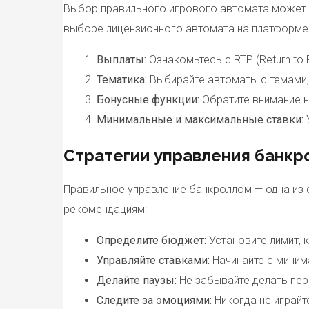
Выбор правильного игрового автомата может с
выборе лицензионного автомата на платформе 
Выплаты:
Ознакомьтесь с RTP (Return to
Тематика:
Выбирайте автоматы с темами, 
Бонусные функции:
Обратите внимание н
Минимальные и максимальные ставки:
Стратегии управления банкр
Правильное управление банкроллом — одна из о
рекомендациям:
Определите бюджет:
Установите лимит, к
Управляйте ставками:
Начинайте с минима
Делайте паузы:
Не забывайте делать пер
Следите за эмоциями:
Никогда не играйт