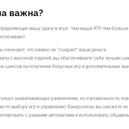
ча важна?
пределяющих вашу удачу в игре. Чем выше RTP, тем больше 
еспечивают:
означают, что казино не “съедает” ваши деньги.
маты с высокой отдачей, вы обеспечиваете себе лучшие шан
е шансов на получение бонусных игр и дополнительные вы
е только захватывающее развлечение, но и возможность по
м по выбору игр и управлению банкроллом, вы сможете не 
ментировать с разными автоматами и использовать обширн