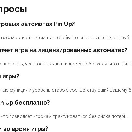
просы
гровых автоматах Pin Up?
исимости от автомата, но обычно она начинается с 1 рубл
ляет игра на лицензированных автоматах?
асность, честность выплат и доступ к бонусам, что повыш
я игры?
усные функции и уровень ставок, соответствующий вашему б
in Up бесплатно?
что позволяет игрокам практиковаться без риска потерь.
м во время игры?