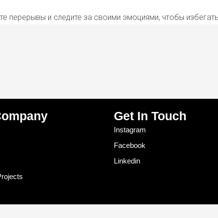
йте перерывы и следите за своими эмоциями, чтобы избегать
Company
Get In Touch
Instagram
Facebook
Linkedin
rojects
hts Reserved.