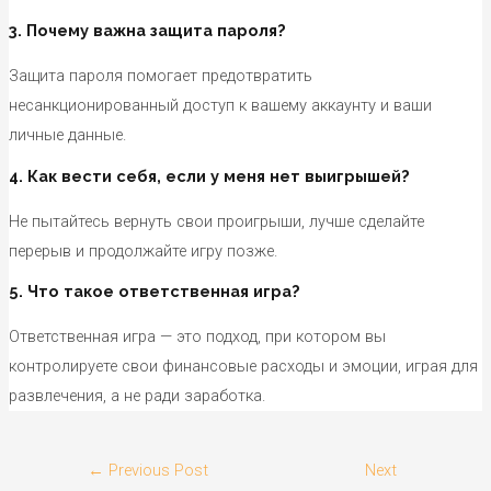
3. Почему важна защита пароля?
Защита пароля помогает предотвратить
несанкционированный доступ к вашему аккаунту и ваши
личные данные.
4. Как вести себя, если у меня нет выигрышей?
Не пытайтесь вернуть свои проигрыши, лучше сделайте
перерыв и продолжайте игру позже.
5. Что такое ответственная игра?
Ответственная игра — это подход, при котором вы
контролируете свои финансовые расходы и эмоции, играя для
развлечения, а не ради заработка.
←
Previous Post
Next