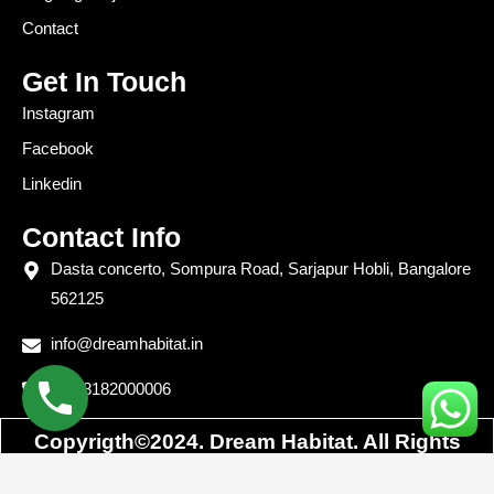
Contact
Get In Touch
Instagram
Facebook
Linkedin
Contact Info
Dasta concerto, Sompura Road, Sarjapur Hobli, Bangalore
562125
info@dreamhabitat.in
+91 8182000006
Copyrigth©2024. Dream Habitat. All Rights
Reserved.