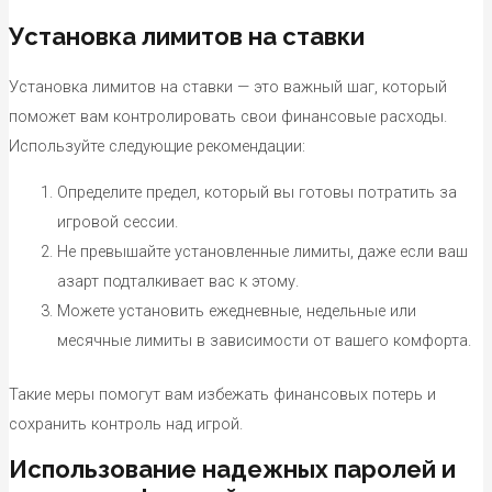
Установка лимитов на ставки
Установка лимитов на ставки — это важный шаг, который
поможет вам контролировать свои финансовые расходы.
Используйте следующие рекомендации:
Определите предел, который вы готовы потратить за
игровой сессии.
Не превышайте установленные лимиты, даже если ваш
азарт подталкивает вас к этому.
Можете установить ежедневные, недельные или
месячные лимиты в зависимости от вашего комфорта.
Такие меры помогут вам избежать финансовых потерь и
сохранить контроль над игрой.
Использование надежных паролей и