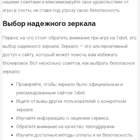
нашими советами и максимизируйте свое удовольствие от
игры в слоты, не ставя под угрозу свою безопасность.
Выбор надежного зеркала
Первое, на что стоит обратить внимание при игре на 1xbet, это
выбор надежного зеркала. Зеркало — это альтернативный
доступ к сайту, который может помочь вам избежать
блокировок. Вот несколько советов, как выбрать безопасное
зеркало:
Проверяйте, чтобы зеркало было официальным и
рекомендованным сайтом 1xbet.
Ищите отзывы других пользователей о конкретном
зеркале.
Изучайте информацию о лицензии сервиса.
Обратите внимание на качество техподдержки.
Изучите доступные методы оплаты и их безопасность.