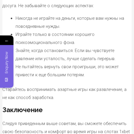
досуга. Не забывайте о следующих аспектах:
Никогда не играйте на деньги, которые вам нужны на
повседневные нужды.
Играйте только в состоянии хорошего
←
психоэмоционального фона.
Знайте, когда остановиться. Если вы чувствуете
Enquiry Now
давление или усталость, лучше сделать перерыв.
Не пытайтесь вернуть свои проигрыши, это может
привести к еще большим потерям.
Старайтесь воспринимать азартные игры как развлечение, а
не как способ заработка.
Заключение
Следуя приведенным выше советам, вы сможете обеспечить
свою безопасность и комфорт во время игры на слотах 1xbet