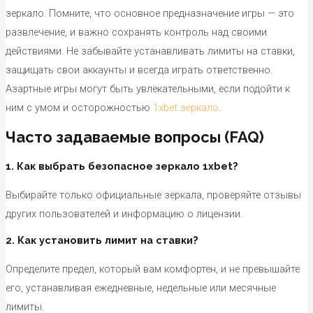
зеркало. Помните, что основное предназначение игры — это
развлечение, и важно сохранять контроль над своими
действиями. Не забывайте устанавливать лимиты на ставки,
защищать свои аккаунты и всегда играть ответственно.
Азартные игры могут быть увлекательными, если подойти к
ним с умом и осторожностью
1xbet зеркало
.
Часто задаваемые вопросы (FAQ)
1. Как выбрать безопасное зеркало 1xbet?
Выбирайте только официальные зеркала, проверяйте отзывы
других пользователей и информацию о лицензии.
2. Как установить лимит на ставки?
Определите предел, который вам комфортен, и не превышайте
его, устанавливая ежедневные, недельные или месячные
лимиты.