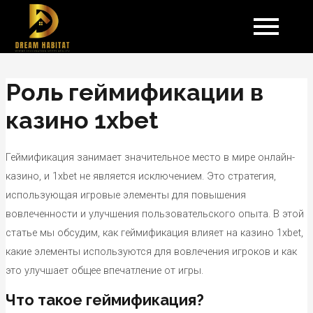
Skip
Post
to
navigation
content
Роль геймификации в
казино 1xbet
Геймификация занимает значительное место в мире онлайн-
казино, и 1xbet не является исключением. Это стратегия,
использующая игровые элементы для повышения
вовлеченности и улучшения пользовательского опыта. В этой
статье мы обсудим, как геймификация влияет на казино 1xbet,
какие элементы используются для вовлечения игроков и как
это улучшает общее впечатление от игры.
Что такое геймификация?