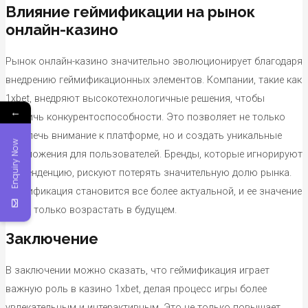
Влияние геймификации на рынок
онлайн-казино
Рынок онлайн-казино значительно эволюционирует благодаря
внедрению геймификационных элементов. Компании, такие как
1xbet, внедряют высокотехнологичные решения, чтобы
←
достичь конкурентоспособности. Это позволяет не только
привлечь внимание к платформе, но и создать уникальные
Enquiry Now
предложения для пользователей. Бренды, которые игнорируют
эту тенденцию, рискуют потерять значительную долю рынка.
Геймификация становится все более актуальной, и ее значение
будет только возрастать в будущем.
Заключение
В заключении можно сказать, что геймификация играет
важную роль в казино 1xbet, делая процесс игры более
увлекательным и интерактивным. Это не только повышает