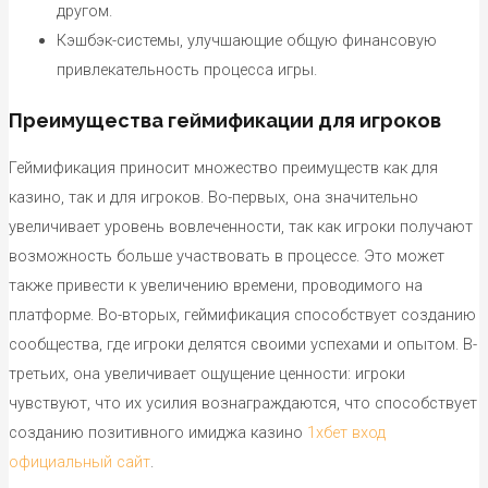
другом.
Кэшбэк-системы, улучшающие общую финансовую
привлекательность процесса игры.
Преимущества геймификации для игроков
Геймификация приносит множество преимуществ как для
казино, так и для игроков. Во-первых, она значительно
увеличивает уровень вовлеченности, так как игроки получают
возможность больше участвовать в процессе. Это может
также привести к увеличению времени, проводимого на
платформе. Во-вторых, геймификация способствует созданию
сообщества, где игроки делятся своими успехами и опытом. В-
третьих, она увеличивает ощущение ценности: игроки
чувствуют, что их усилия вознаграждаются, что способствует
созданию позитивного имиджа казино
1хбет вход
официальный сайт
.