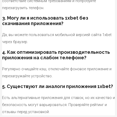
соответствие системным требованиям и попробуйте
перезагрузить телефон.
3. Могу ли я использовать 1xbet без
скачивания приложения?
Да, вы можете пользоваться мобильной версией сайта 1xbet
через браузер.
4. Как оптимизировать производительность
приложения на слабом телефоне?
Регулярно очищайте кэш, отключайте фоновое приложение и
перезагружайте устройство.
5. Существуют ли аналоги приложения 1xbet?
Есть альтернативные приложения для ставок, но их качество и
безопасность могут варьироваться. Проверяйте рейтинг и
отзывы перед установкой.