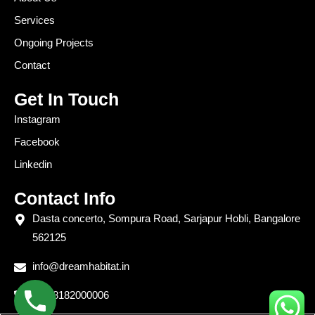
Services
Ongoing Projects
Contact
Get In Touch
Instagram
Facebook
Linkedin
Contact Info
Dasta concerto, Sompura Road, Sarjapur Hobli, Bangalore
562125
info@dreamhabitat.in
+91 8182000006