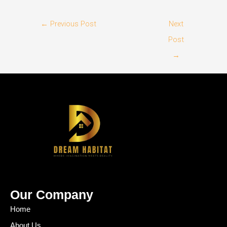
←
Previous Post
Next
Post
→
Our Company
Home
About Us