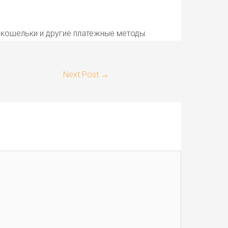
кошельки и другие платежные методы.
Next Post
→