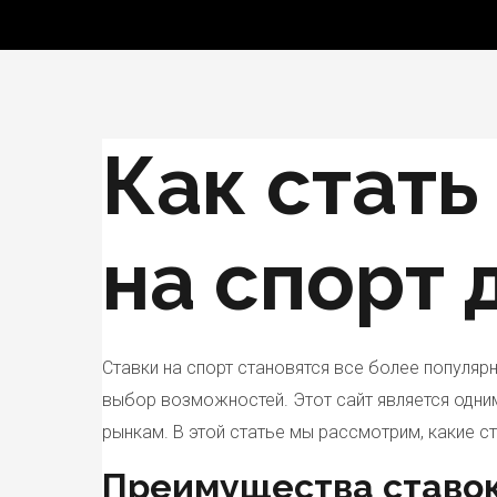
Skip
Post
to
navigation
content
Как стать
на спорт 
Ставки на спорт становятся все более популяр
выбор возможностей. Этот сайт является одним
рынкам. В этой статье мы рассмотрим, какие ст
Преимущества ставок