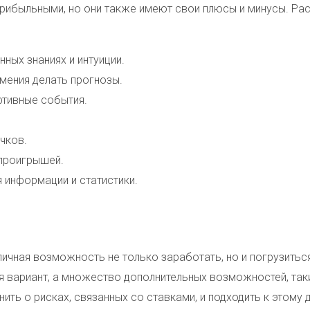
прибыльными, но они также имеют свои плюсы и минусы. Ра
ных знаниях и интуиции.
мения делать прогнозы.
ртивные события.
чков.
 проигрышей.
 информации и статистики.
тличная возможность не только заработать, но и погрузитьс
 вариант, а множество дополнительных возможностей, таких
ть о рисках, связанных со ставками, и подходить к этому