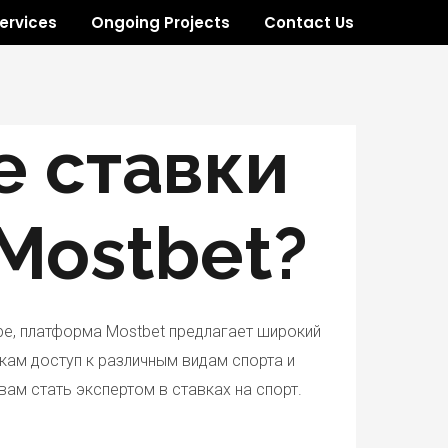
ervices
Ongoing Projects
Contact Us
е ставки
 Mostbet?
ере, платформа Mostbet предлагает широкий
кам доступ к различным видам спорта и
вам стать экспертом в ставках на спорт.