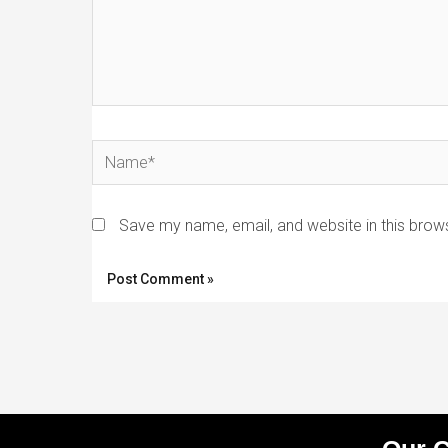
Name*
Save my name, email, and website in this brow