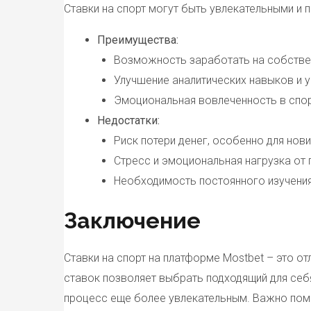
Ставки на спорт могут быть увлекательными и 
Преимущества:
Возможность заработать на собствен
Улучшение аналитических навыков и у
Эмоциональная вовлеченность в спо
Недостатки:
Риск потери денег, особенно для нови
Стресс и эмоциональная нагрузка от
Необходимость постоянного изучения
Заключение
Ставки на спорт на платформе Mostbet – это о
ставок позволяет выбрать подходящий для себя
процесс еще более увлекательным. Важно помни