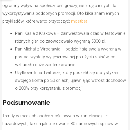
ogromny wpływ na społeczność graczy, inspirując innych do
wykorzystywania podobnych promocji. Oto kilka znamiennych
przykładów, które warto przytoczyć:
mostbet
Pani Kasia z Krakowa – zainwestowała czas w testowanie
różnych gier, co zaowocowało wygraną 5000 zł.
Pan Michał z Wrocławia – podzielił się swoją wygraną w
postaci wypłaty wygenerowanej po użyciu spinów, co
wzbudziło duże zainteresowanie.
Użytkownik na Twitterze, który podzielił się statystykami
swojego konta po 30 dniach, ujawniając wzrost dochodów
o 200% przy korzystaniu z promocji.
Podsumowanie
Trendy w mediach społecznościowych w kontekście gier
hazardowych, takich jak oferowanie 30 darmowych spinów w