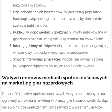
bazy obserwatorów.
Użyj odpowiednich hasztagów:
Wykorzystaj popularne
hasztagi związane z grami hazardowymi, by dotrzeć do
szerszej publiczności.
Publikuj w odpowiednich godzinach:
Posty publikowane w
godzinach szczytu mają większą szansę na zauważenie.
Interaguj z innymi:
Odpowiadaj na komentarze i angażuj się
w rozmowy, co buduje więzi społecznościowe.
Stwórz interesującą narrację:
Podziel się swoją historią –
jak wygrana wpłynęła na to, co robisz dalej w grze.
Wpływ trendów w mediach społecznościowych
na marketing gier hazardowych
Obecność mediów społecznościowych w życiu codziennym ma
ogromny wpływ na marketing w branży gier hazardowych. Dzieląc
się swoimi doświadczeniami związanymi z wygranymi, gracze