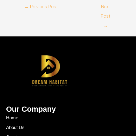
←
Previous Post
Next
Post
→
Our Company
Home
About Us