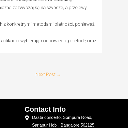
niczne zazwyczaj są najszybsze, a przelewy
h z konkretnymi metodami płatności, ponieważ
aplikacji i wybierając odpowiednią metodę oraz
Next Post
→
Contact Info
Dasta concerto, Sompura Road,
Sarjapur Hobli, Bangalore 562125