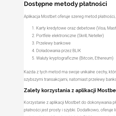
Dostępne metody płatności
Aplikacja Mostbet oferuje szereg metod płatności
Karty kredytowe oraz debetowe (Visa, Mas
Portfele elektroniczne (Skrill, Neteller)
Przelewy bankowe
Doładowania przez BLIK
Waluty kryptograficzne (Bitcoin, Ethereum)
Każda z tych metod ma swoje unikalne cechy, któr
szybszymi transakcjami, natomiast przelewy bank
Zalety korzystania z aplikacji Mostbe
Korzystanie z aplikacji Mostbet do dokonywania pła
płatności jest prosty i szybki. Dodatkowo, oferuj