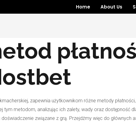
Home
About Us
S
etod płatnoś
Mostbet
bukmacherskiej, zapewnia użytkownikom różne metody płatności
bliżej tym metodom, analizując ich zalety, wady oraz dostępność
ć doświadczenie związane z grą. Przejdźmy więc do głównych a