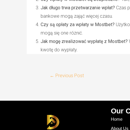
Jak długo trwa przetwarzanie wpłat?
Czas pr
bankowe mogą zająć więcej czasu.
Czy są opłaty za wpłaty w Mostbet?
Użytko
mogą się one różnić.
Jak mogę zrealizować wypłatę z Mostbet?
W
kwotę do wypłaty.
←
Previous Post
Our 
Home
About Us